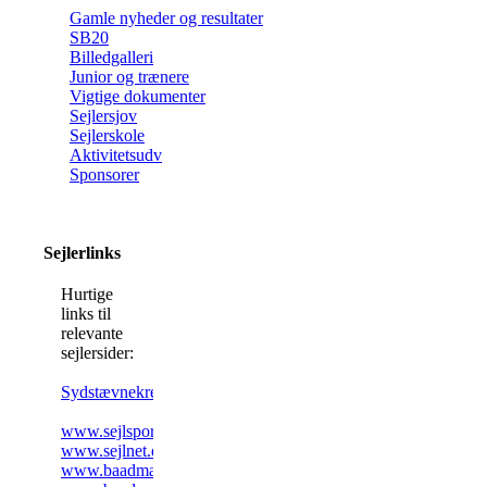
Gamle nyheder og resultater
SB20
Billedgalleri
Junior og trænere
Vigtige dokumenter
Sejlersjov
Sejlerskole
Aktivitetsudv
Sponsorer
Sejlerlinks
Hurtige
links til
relevante
sejlersider:
Sydstævnekredsen
www.sejlsport.dk
www.sejlnet.dk
www.baadmagasinet.dk